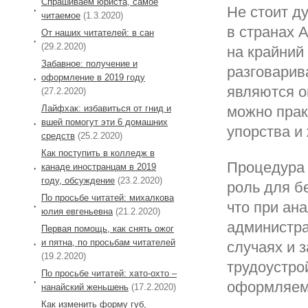
Спрашиваем юриста, самое
Не стоит ду
читаемое
(1.3.2020)
в странах 
От наших читателей: в сан
(29.2.2020)
на крайний 
Забавное: получение и
разговарив
оформление в 2019 году
являются о
(27.2.2020)
Лайфхак: избавиться от гнид и
можно прак
вшей помогут эти 6 домашних
упорства и
средств
(25.2.2020)
Как поступить в колледж в
Процедура 
канаде иностранцам в 2019
году, обсуждение
(23.2.2020)
роль для б
По просьбе читатей: михалкова
что при ан
юлия евгеньевна
(21.2.2020)
администра
Первая помощь, как снять ожог
и пятна, по просьбам читателей
случаях и 
(19.2.2020)
трудоустро
По просьбе читатей: хато-охто –
оформляема
нанайский женьшень
(17.2.2020)
Как изменить форму губ,