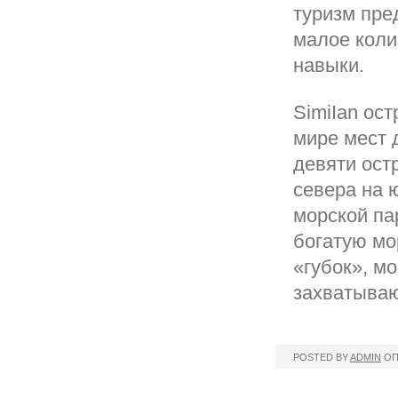
туризм пре
малое коли
навыки.
SimiIan ос
мире мест 
девяти ост
севера на 
морской па
богатую мо
«губок», м
захватываю
POSTED BY
ADMIN
ОП