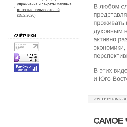
упражнения и секреты макияжа,
В любом сл
от наших пользователей
представляе
(15.2.2020)
проживать 
духовным н
СЧЁТЧИКИ
активно ра
экономики,
перспектив
В этих вид
и Юго-Вост
POSTED BY
ADMIN
ОП
САМОЕ 