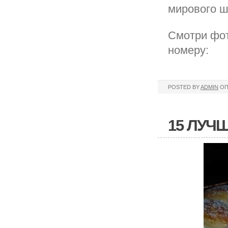
мирового ш
Смотри фот
номеру:
POSTED BY
ADMIN
ОП
15 ЛУЧ