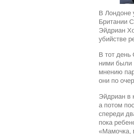
В Лондоне 
Британии С
Эйдриан Х
убийстве р
В тот день
ними были 
мнению пар
они по очер
Эйдриан в 
а потом по
спереди дв
пока ребен
«Мамочка, 