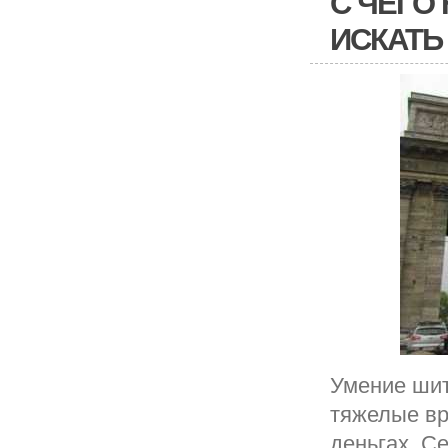
С ЧЕГО
ИСКАТЬ
Умение шит
тяжелые вр
деньгах. С