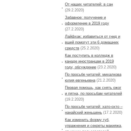
От наших читателей: в сан
(29.2.2020)
Забавное: получение и
оформление в 2019 году
(27.2.2020)
Лайфхак: избавиться от гнид и
вшей помогут эти 6 домашних
средств
(25.2.2020)
Как поступить в колледж в
канаде иностранцам в 2019
году, обсуждение
(23.2.2020)
По просьбе читатей: михалкова
юлия евгеньевна
(21.2.2020)
Первая помощь, как снять ожог
и пятна, по просьбам читателей
(19.2.2020)
По просьбе читатей: хато-охто –
нанайский женьшень
(17.2.2020)
Как изменить форму губ,
упражнения и секреты макияжа,