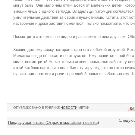
могут быть! Они мало чем отличаются от маленьких детей, кото
эмоции лишь с одного взгляда. Владельцы питомцев согласятся 
умилительные действия за своими пушистиками. Кстати, этот ко
настроение и даже заставит смеяться. Только посмотрите, что он
Посмотрите это смешное видео и расскажите о нем друзьям! Об
Хозяин дал ему соску, которая стала его любимой игрушкой. Коти
Милашка везде её носит и не отпускает. Ему нравится с ней бегат
мило, посмотрите! Но как только хозяин попытался забрать у сво
этом! Котёнок настолько полюбил эту игрушку, что не готов нико
пушистыми лапками и рычит при любой попытке забрать соску. Та
ОПУБЛИКОВАНО В РУБРИКЕ
НОВОСТИ
МЕТКИ:
Следующ
Предыдущая статья(Отдых в малайзии, новинка)